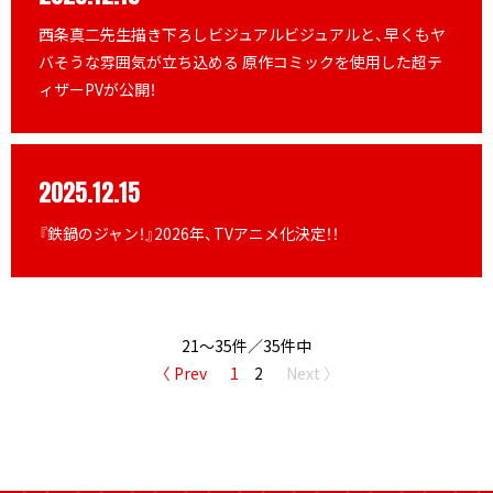
西条真二先生描き下ろしビジュアルビジュアルと、早くもヤ
バそうな雰囲気が立ち込める 原作コミックを使用した超テ
ィザーPVが公開！
2025.12.15
『鉄鍋のジャン！』2026年、TVアニメ化決定！！
21
～
35
件
／
35
件中
〈 Prev
1
2
Next 〉