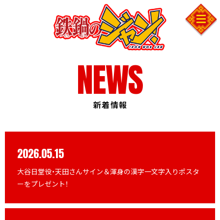
INTRODUCTION
STORY
CHARACTER
STAFF&CAST
NEWS
MUSIC
MOVIE
新着情報
COMICS
2026.05.15
大谷日堂役・天田さんサイン＆渾身の漢字一文字入りポスタ
SHARE
ーをプレゼント！