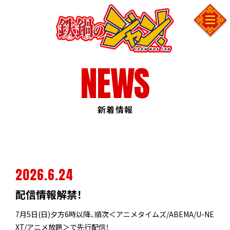
NEWS
NEWS
ON AIR
INTRODUCTION
新着情報
STORY
CHARACTER
STAFF&CAST
2026.6.24
MUSIC
MOVIE
配信情報解禁！
COMICS
7月5日(日)夕方6時以降、順次＜アニメタイムズ/ABEMA/U-NE
XT/アニメ放題＞で先行配信！